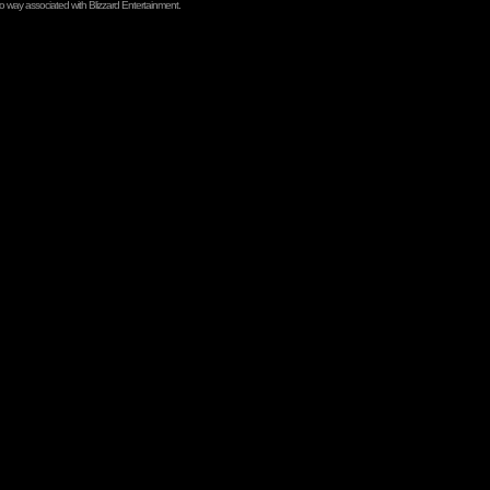
no way associated with Blizzard Entertainment.