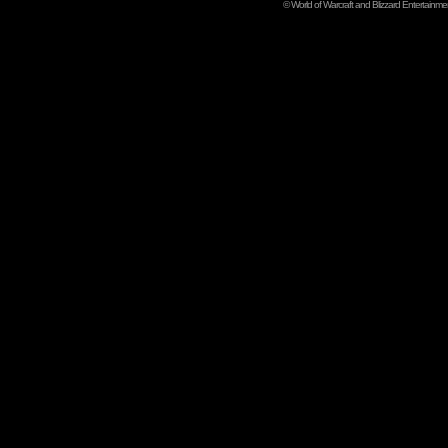
©
World of Warcraft and Blizzard Entertainment