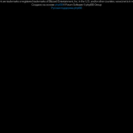
 are trademarks or registered trademarks of Blizzard Entertainment, Inc. in the U.S. and/or other countries. wowcr.net is in 
Создано на основе
phpBB
® Forum Software © phpBB Group
Русская поддержка phpBB