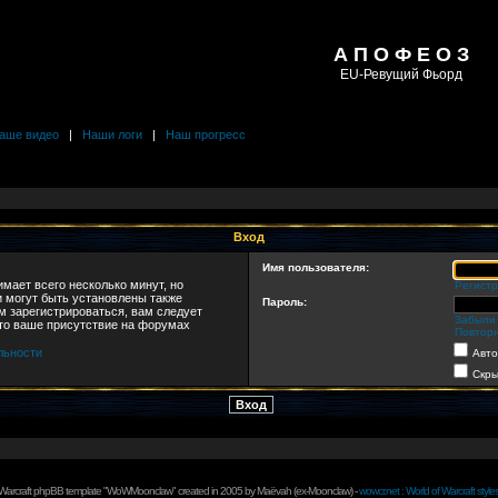
А П О Ф Е О З
EU-Ревущий Фьорд
аше видео
|
Наши логи
|
Наш прогресс
Вход
Имя пользователя:
мает всего несколько минут, но
Регист
 могут быть установлены также
Пароль:
м зарегистрироваться, вам следует
Забыли
что ваше присутствие на форумах
Повторн
льности
Авто
Скры
 Warcraft phpBB template "WoWMoonclaw" created in 2005 by
Maëvah
(ex-
Moonclaw
) -
wowcr.net : World of Warcraft style