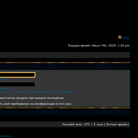
FAQ
Текущее время: Август 9th, 2026, 1:20 pm
рация
 пароль?
о выслать письмо для активации учётной записи
матически входить при каждом посещении
ть моё пребывание на конференции в этот раз
Часовой пояс: UTC + 3 часа [ Летнее время ]
s & videos