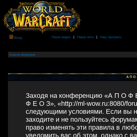
Наше видео
|
Наши логи
|
Наш прогресс
Вход
Список форумов
А П О 
Заходя на конференцию «А П О Ф 
Ф Е О З», «http://ml-wow.ru:8080/f
следующими условиями. Если вы не
заходите и не пользуйтесь форума
право изменять эти правила в люб
уведомить вас об этом, однако с 